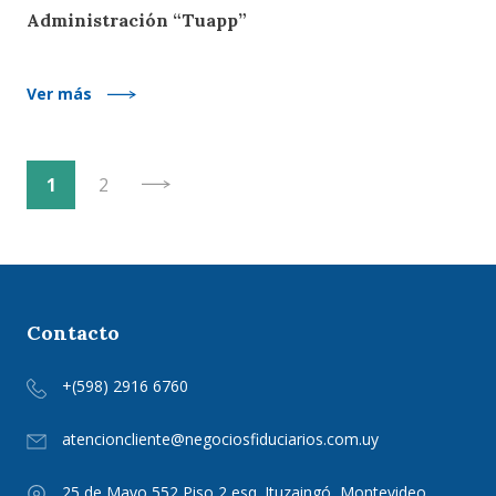
Administración “Tuapp”
Ver más
1
2
Contacto
+(598) 2916 6760
atencioncliente@negociosfiduciarios.com.uy
25 de Mayo 552 Piso 2 esq. Ituzaingó, Montevideo,