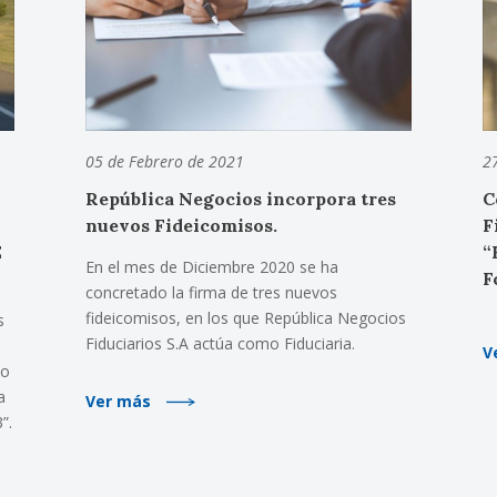
05 de Febrero de 2021
2
República Negocios incorpora tres
C
nuevos Fideicomisos.
F
E
“
En el mes de Diciembre 2020 se ha
F
concretado la firma de tres nuevos
fideicomisos, en los que República Negocios
s
Fiduciarios S.A actúa como Fiduciaria.
V
so
a
Ver más
”.