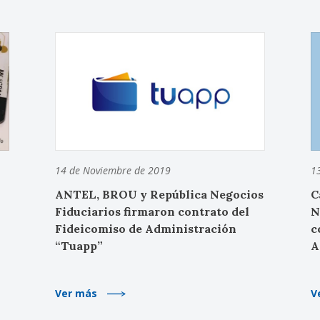
14 de Noviembre de 2019
1
ANTEL, BROU y República Negocios
C
Fiduciarios firmaron contrato del
N
Fideicomiso de Administración
c
“Tuapp”
A
Ver más
V