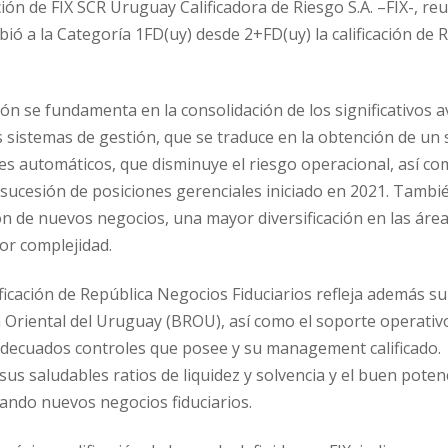
ción de FIX SCR Uruguay Calificadora de Riesgo S.A. –FIX-, reu
bió a la Categoría 1FD(uy) desde 2+FD(uy) la calificación de
ación se fundamenta en la consolidación de los significativos
os sistemas de gestión, que se traduce en la obtención de un 
es automáticos, que disminuye el riesgo operacional, así co
sucesión de posiciones gerenciales iniciado en 2021. Tambi
ón de nuevos negocios, una mayor diversificación en las áreas
or complejidad.
lificación de República Negocios Fiduciarios refleja además s
 Oriental del Uruguay (BROU), así como el soporte operativ
 adecuados controles que posee y su management calificado.
s saludables ratios de liquidez y solvencia y el buen poten
ando nuevos negocios fiduciarios.