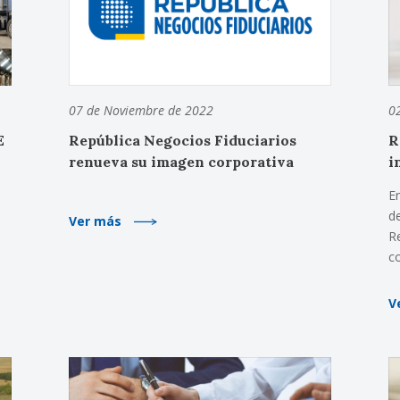
07 de Noviembre de 2022
0
E
República Negocios Fiduciarios
R
renueva su imagen corporativa
i
E
d
Ver más
R
c
V