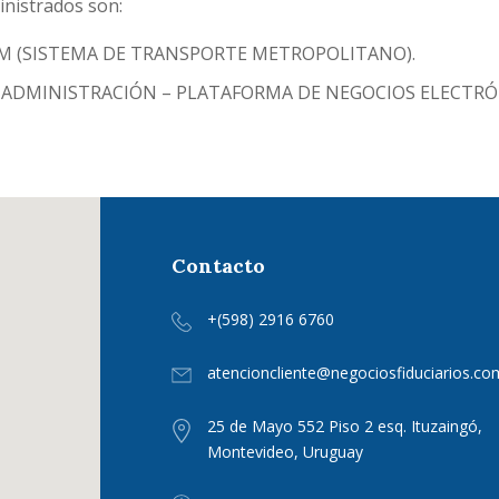
inistrados son:
TM (SISTEMA DE TRANSPORTE METROPOLITANO).
 ADMINISTRACIÓN – PLATAFORMA DE NEGOCIOS ELECTRÓ
Contacto
+(598) 2916 6760
atencioncliente@negociosfiduciarios.co
25 de Mayo 552 Piso 2 esq. Ituzaingó,
Montevideo, Uruguay